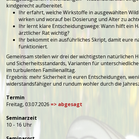
kindgerecht aufbereitet.
Ihr erfahrt, welche Wirkstoffe in ausgewählten Wil
wirken und worauf bei Dosierung und Alter zu achte
Ihr lernt klare Entscheidungswege: Wann hilft ein H
ärztlicher Rat wichtig?
Ihr bekommt ein ausführliches Skript, damit eure 
funktioniert.
Gemeinsam stellen wir drei der wichtigsten natürlichen Hel
und Sicherheitsstandards, Varianten für unterschiedlic
im turbulenten Familienalltag.
Ergebnis: mehr Sicherheit in euren Entscheidungen, wenige
widerstandsfähiger und rundum wohler durch die Jahres
Termin
Freitag, 03.07.2026
=> abgesagt
Seminarzeit
10 - 16 Uhr
Seminarort