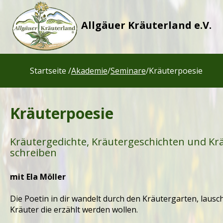
Allgäuer Kräuterland e.V.
Startseite /
Akademie
/
Seminare
/
Kräuterpoesie
Kräuterpoesie
Kräutergedichte, Kräutergeschichten und Kr
schreiben
mit Ela Möller
Die Poetin in dir wandelt durch den Kräutergarten, lausch
Kräuter die erzählt werden wollen.