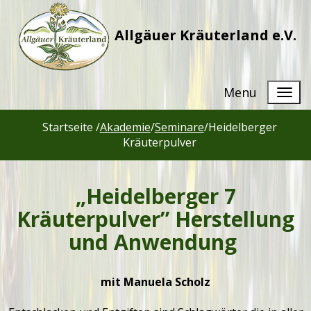
Allgäuer Kräuterland e.V.
Menu
Startseite /
Akademie
/
Seminare
/
Heidelberger
Kräuterpulver
„Heidelberger 7
Kräuterpulver” Herstellung
und Anwendung
mit Manuela Scholz