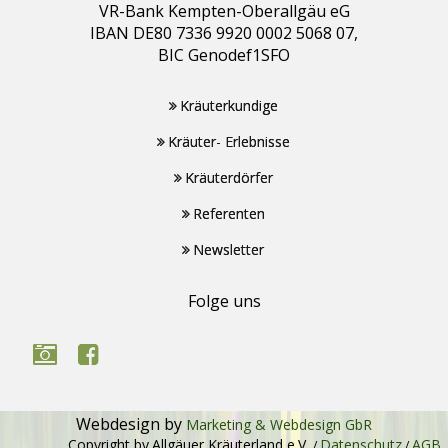
VR-Bank Kempten-Oberallgäu eG
IBAN DE80 7336 9920 0002 5068 07,
BIC Genodef1SFO
Kräuterkundige
Kräuter- Erlebnisse
Kräuterdörfer
Referenten
Newsletter
Folge uns
Webdesign by
Marketing & Webdesign GbR
Copyright by
Allgäuer Kräuterland e.V.
Datenschutz
AGB
/
/