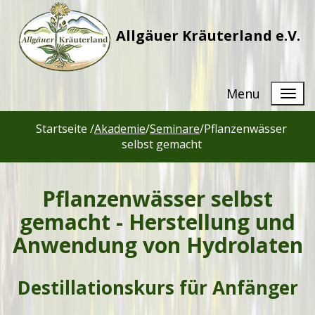
Allgäuer Kräuterland e.V.
Menu
Startseite /
Akademie
/
Seminare
/
Pflanzenwässer
selbst gemacht
Pflanzenwässer selbst
gemacht - Herstellung und
Anwendung von Hydrolaten
Destillationskurs für Anfänger