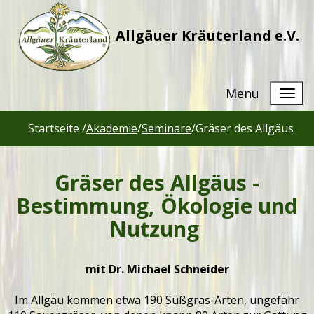
Allgäuer Kräuterland e.V.
Menu
Startseite /
Akademie
/
Seminare
/
Gräser des Allgäus
Gräser des Allgäus -
Bestimmung, Ökologie und
Nutzung
mit Dr. Michael Schneider
Im Allgäu kommen etwa 190 Süßgras-Arten, ungefähr