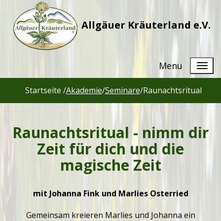
Allgäuer Kräuterland e.V.
Menu
Startseite /
Akademie
/
Seminare
/
Raunachtsritual
Raunachtsritual - nimm dir
Zeit für dich und die
magische Zeit
mit Johanna Fink und Marlies Osterried
Gemeinsam kreieren Marlies und Johanna ein