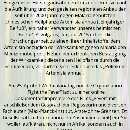
Einige dieser Hilfsorganisationen konzentrieren sich auf
die Aufklärung und den gezielten regionalen Anbau der
seit über 2000 Jahre gegen Malaria genutzten
chinesischen Heilpflanze Artemisia annua („Einjähriger
Beifuß", ein naher Verwandter unseres heimischen
Beifuß, A. vulgaris). Im Jahr 2015 erhielt die
Forschungsarbeit zu einem ihrer Inhaltstoffe, dem
Artemisin bezüglich der Wirksamkeit gegen Malaria den
Medizinnobelpreis. Neben der erfreulichen Bestätigung
der Wirksamkeit dieser alten Heilpflanze durch die
Schulmedizin, verhärtete sich leider auch das „Politikum
Artemisia annua".
Am 25. April ist Weltmalariatag und die Organisation
„Fight the Fever" lädt zu einer online
Dokumentarfilmpremiere des Films „Fever" mit
anschließendem Gespräch der Regisseurin und diversen
Fachleuten (Max-Planck-Institut, Ärzte-ohne-Grenzen, Dt.
Gesellschaft zu Internationalen Zusammenarbeit) ein. Sie
wollen aufklären, nicht nur in Afrika, sondern auch in