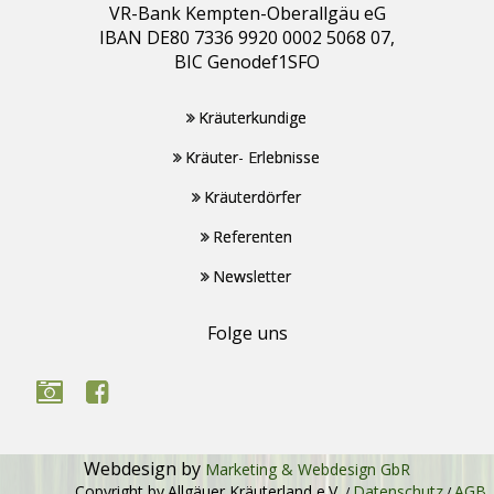
VR-Bank Kempten-Oberallgäu eG
IBAN DE80 7336 9920 0002 5068 07,
BIC Genodef1SFO
Kräuterkundige
Kräuter- Erlebnisse
Kräuterdörfer
Referenten
Newsletter
Folge uns
Webdesign by
Marketing & Webdesign GbR
Copyright by
Allgäuer Kräuterland e.V.
Datenschutz
AGB
/
/